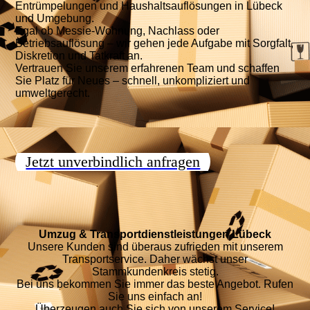
Entrümpelungen und Haushaltsauflösungen in Lübeck
und Umgebung.
Egal ob Messie-Wohnung, Nachlass oder
Betriebsauflösung – wir gehen jede Aufgabe mit Sorgfalt,
Diskretion und Tatkraft an.
Vertrauen Sie unserem erfahrenen Team und schaffen
Sie Platz für Neues – schnell, unkompliziert und
umweltgerecht.
Jetzt unverbindlich anfragen
Umzug & Transportdienstleistungen Lübeck
Unsere Kunden sind überaus zufrieden mit unserem
Transportservice. Daher wächst unser
Stammkundenkreis stetig.
Bei uns bekommen Sie immer das beste Angebot. Rufen
Sie uns einfach an!
Überzeugen auch Sie sich von unserem Service!