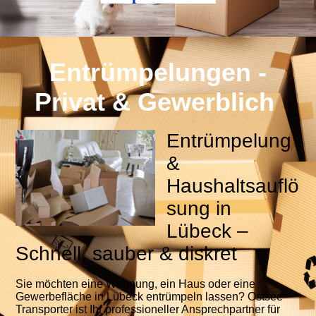
Entrümpelungen -
Privat & Gewerblich
Entrümpelung
&
Haushaltsauflö
sung in
Lübeck –
Schnell, sauber & diskret
Sie möchten eine Wohnung, ein Haus oder eine
Gewerbefläche in Lübeck entrümpeln lassen? Ostsee
Transporter ist Ihr professioneller Ansprechpartner für