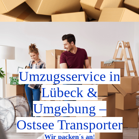
Umzugsservice in
Lübeck &
Umgebung
–
Ostsee Transporter
Wir packen´s an
!