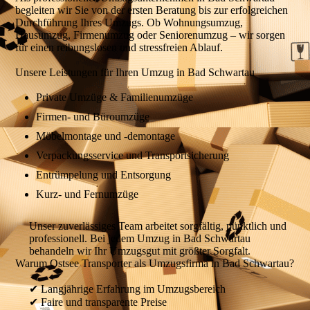
begleiten wir Sie von der ersten Beratung bis zur erfolgreichen
Durchführung Ihres Umzugs. Ob Wohnungsumzug,
Hausumzug, Firmenumzug oder Seniorenumzug – wir sorgen
für einen reibungslosen und stressfreien Ablauf.
Unsere Leistungen für Ihren Umzug in Bad Schwartau
Private Umzüge & Familienumzüge
Firmen- und Büroumzüge
Möbelmontage und -demontage
Verpackungsservice und Transportsicherung
Entrümpelung und Entsorgung
Kurz- und Fernumzüge
Unser zuverlässiges Team arbeitet sorgfältig, pünktlich und
professionell. Bei jedem Umzug in Bad Schwartau
behandeln wir Ihr Umzugsgut mit größter Sorgfalt.
Warum Ostsee Transporter als Umzugsfirma in Bad Schwartau?
✔ Langjährige Erfahrung im Umzugsbereich
✔ Faire und transparente Preise