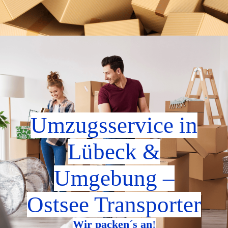
Umzugsservice in
Lübeck &
Umgebung
–
Ostsee Transporter
Wir packen´s an
!