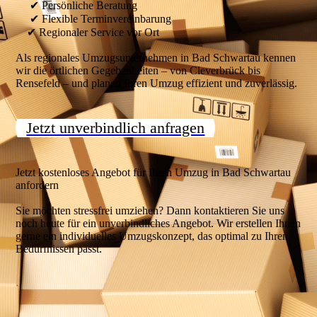
✔ Persönliche Beratung
✔ Flexible Terminvereinbarung
✔ Regionaler Service vor Ort
Als regionales Umzugsunternehmen in Bad Schwartau kennen
wir die örtlichen Gegebenheiten – von Cleverbrück bis
Rensefeld – und planen Ihren Umzug effizient und zuverlässig.
Jetzt unverbindlich anfragen
Jetzt kostenloses Angebot für Ihren Umzug in Bad Schwartau
anfordern
Sie möchten stressfrei umziehen? Dann kontaktieren Sie uns
noch heute für ein unverbindliches Angebot. Wir erstellen Ihnen
gerne ein individuelles Umzugskonzept, das optimal zu Ihren
Bedürfnissen passt.